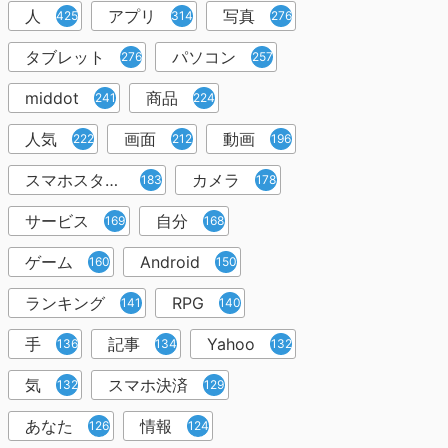
人
アプリ
写真
425
314
276
タブレット
パソコン
276
257
middot
商品
241
224
人気
画面
動画
222
212
196
スマホスタンド
カメラ
183
178
サービス
自分
169
168
ゲーム
Android
160
150
ランキング
RPG
141
140
手
記事
Yahoo
136
134
132
気
スマホ決済
132
129
あなた
情報
126
124