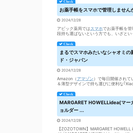
お薬手帳を
スマホ
で管理しませんか
2024/12/28
アビック薬局では
スマホ
でお薬手帳を管理
段持ち運ばないという方でも、いざとい
まるで
スマホ
みたいなシャオミの新作
ド・ジャパン
2024/12/28
Amazon（
アマゾン
）で毎日開催されてい
＆薄型デザインで持ち運びに便利な｢Xiaomi 20
MARGARET HOWELLidea
ョルダー ...
2024/12/28
【ZOZOTOWN】MARGARET HOW