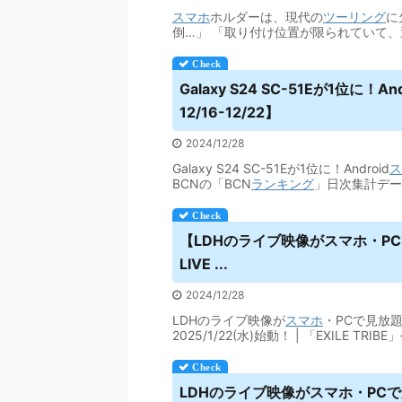
スマホ
ホルダーは、現代の
ツーリング
に
倒…」 「取り付け位置が限られていて、
Galaxy S24 SC-51Eが1位に！And
12/16-12/22】
2024/12/28
Galaxy S24 SC-51Eが1位に！Android
ス
BCNの「BCN
ランキング
」日次集計データ
【LDHのライブ映像が
スマホ
・P
LIVE ...
2024/12/28
LDHのライブ映像が
スマホ
・PCで見放題
2025/1/22(水)始動！ | 「EXILE T
LDHのライブ映像が
スマホ
・PCで