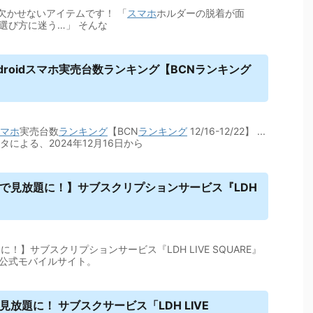
欠かせないアイテムです！ 「
スマホ
ホルダーの脱着が面
選び方に迷う…」 そんな
roid
スマホ
実売台数ランキング【BCNランキング
マホ
実売台数
ランキング
【BCN
ランキング
12/16-12/22】 ...
による、2024年12月16日から
Cで見放題に！】サブスクリプションサービス『LDH
に！】サブスクリプションサービス『LDH LIVE SQUARE』
RIBE」公式モバイルサイト。
見放題に！ サブスクサービス「LDH LIVE