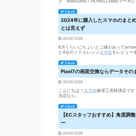
グ「MARGARET HOWELLidea(マー
2024年に購入した
スマホ
のまと
とは言えず
2024/12/28
8月くらいにちょいとご縁があってarrows We2 P
と4台のミドルレンジ
スマホ
をレビュー
Pixel7の画面交換ならデータそ
2024/12/28
こんにちは！
スマホ
修理工房秋津店です！
当店なら、
【ECスタッフおすすめ】角度調
ー
2024/12/28