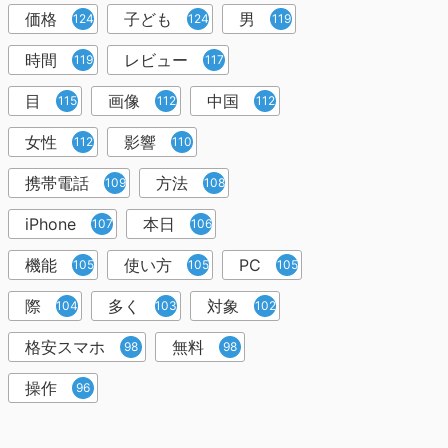
価格
子ども
男
124
124
119
時間
レビュー
119
117
目
画像
中国
115
112
112
女性
影響
112
110
携帯電話
方法
109
108
iPhone
本日
107
106
機能
使い方
PC
105
105
105
際
多く
対象
104
103
102
格安スマホ
無料
98
98
操作
96