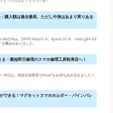
ガレット・ハウエル アイデア) 3P・
め：購入額は過去最高、ただし中身はあまり実りある
lus、OPPO Reno11 A、Xperia 10 VI、moto g64 5G
する機会がありました。
のまま・最短即日修理の
スマホ
修理工房秋津店へ！
 本日は、画面交換希望でPixel7をお持ち込み頂きました！
整ができる！マグネット
スマホ
ホルダー - パインバレ