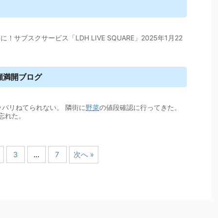
！サブスクサービス「LDH LIVE SQUARE」2025年1月22
笑顔満開ブログ
ッパリねてられない。 隣街に
野菜
の値段確認に行ってきた。
忘れた。
3
…
7
次へ »