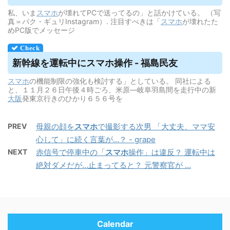
私、いま
スマホ
が壊れてPCで送ってるの」と話かけている。 （写
真＝パク・ギュリInstagram）. 注目すべきは「
スマホ
が壊れたた
めPC版でメッセージ
新幹線を運転中に
スマホ
操作 - 福島民友
スマホ
の機能制限の強化も検討する」としている。 同社による
と、１１月２６日午後４時ごろ、米原―岐阜羽島間を走行中の新
大阪
発東京行きのひかり６５６号を
PREV
母親の顔を
スマホ
で撮影する次男 「大丈夫、ママ安
心して」に続く言葉が…？ - grape
NEXT
赤信号で停車中の「
スマホ
操作」は違反？ 運転中は
絶対ダメだが…止まってると？ 元警察官が ...
Calendar