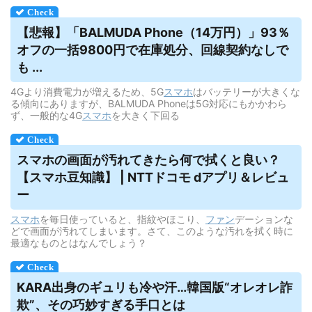
【悲報】「BALMUDA Phone（14万円）」93％
オフの一括9800円で在庫処分、回線契約なしで
も ...
4Gより消費電力が増えるため、5G
スマホ
はバッテリーが大きくな
る傾向にありますが、BALMUDA Phoneは5G対応にもかかわら
ず、一般的な4G
スマホ
を大きく下回る
スマホ
の画面が汚れてきたら何で拭くと良い？
【
スマホ
豆知識】 | NTTドコモ dアプリ＆レビュ
ー
スマホ
を毎日使っていると、指紋やほこり、
ファン
デーションな
どで画面が汚れてしまいます。さて、このような汚れを拭く時に
最適なものとはなんでしょう？
KARA出身のギュリも冷や汗…韓国版“オレオレ詐
欺”、その巧妙すぎる手口とは