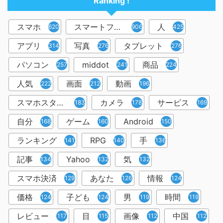
Ranking !
スマホ
スマートフォン
人
6202
906
425
アプリ
写真
タブレット
314
276
276
パソコン
middot
商品
257
241
224
人気
画面
動画
222
212
196
スマホスタンド
カメラ
サービス
183
178
169
自分
ゲーム
Android
168
160
150
ランキング
RPG
手
141
140
136
記事
Yahoo
気
134
132
132
スマホ決済
あなた
情報
129
126
124
価格
子ども
男
時間
124
124
119
119
レビュー
目
画像
中国
117
115
112
112