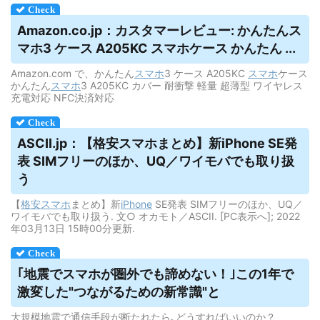
Amazon.co.jp：カスタマーレビュー: かんたん
ス
マホ
3 ケース A205KC スマホケース かんたん ...
Amazon.com で、かんたん
スマホ
3 ケース A205KC
スマホ
ケース
かんたん
スマホ
3 A205KC カバー 耐衝撃 軽量 超薄型 ワイヤレス
充電対応 NFC決済対応
ASCII.jp：【格安
スマホ
まとめ】新iPhone SE発
表 SIMフリーのほか、UQ／ワイモバでも取り扱
う
【
格安
スマホ
まとめ】新
iPhone
SE発表 SIMフリーのほか、UQ／
ワイモバでも取り扱う. 文○ オカモト／ASCII. [PC表示へ]; 2022
年03月13日 15時00分更新.
｢地震で
スマホ
が圏外でも諦めない！｣この1年で
激変した"つながるための新常識"と
大規模地震で通信手段が断たれたら､どうすればいいのか？