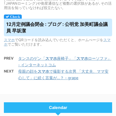
｢JAPANローミング｣や衛星通信など複数の選択肢があるが､その活
用法を知っていなければ役立たない。
12月定例議会閉会 : ブログ : 公明党 加美町議会議
員 早坂潔
スマホ
でQRコードを読み込んでいただくと、ホームぺージを
スマ
ホ
でご覧いただけます。
PREV
タンスのゲン「
スマホ
座椅子」「
スマホ
ローソファ」
- インターネットコム
NEXT
母親の顔を
スマホ
で撮影する次男 「大丈夫、ママ安
心して」に続く言葉が…？ - grape
Calendar