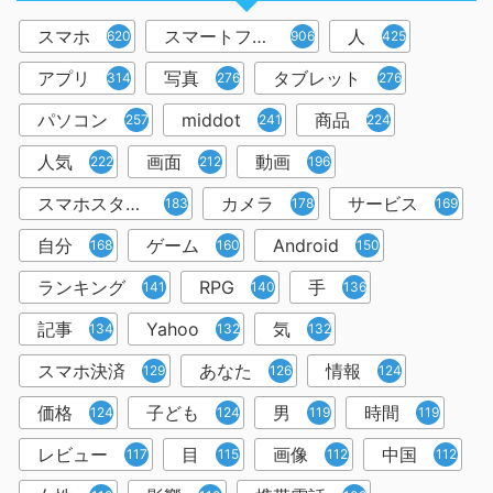
スマホ
スマートフォン
人
6202
906
425
アプリ
写真
タブレット
314
276
276
パソコン
middot
商品
257
241
224
人気
画面
動画
222
212
196
スマホスタンド
カメラ
サービス
183
178
169
自分
ゲーム
Android
168
160
150
ランキング
RPG
手
141
140
136
記事
Yahoo
気
134
132
132
スマホ決済
あなた
情報
129
126
124
価格
子ども
男
時間
124
124
119
119
レビュー
目
画像
中国
117
115
112
112