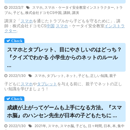
2022/2/7
スマホ
,
スマホ・ケータイ安全教室インストラクター
,
トラ
ブル
,
子ども
,
株式会社ドコモCS中国
,
講師
,
講演
講演２「
スマホ
を通じたトラブルから子どもを守るために」. 講
師：株式会社ドコモCS
中国
スマホ
・ケータイ安全教室
インストラ
クター
.
スマホ
とタブレット、目にやさしいのはどっち？
『クイズでわかる 小学生からのネットのルール
...
2022/1/30
スマホ
,
タブレット
,
ネット
,
子ども
,
正しい知識
,
親子
子どもに
スマホ
や
タブレット
を与える前に、親子でネットの正し
い知識を学びましょう！
成績が上がってゲームも上手になる方法。『
スマ
ホ
脳』のハンセン先生が日本の子どもたちに ...
2022/1/30
2021年
,
スマホ
,
スマホ脳
,
子ども
,
日々時間
,
日本
,
本
,
集中