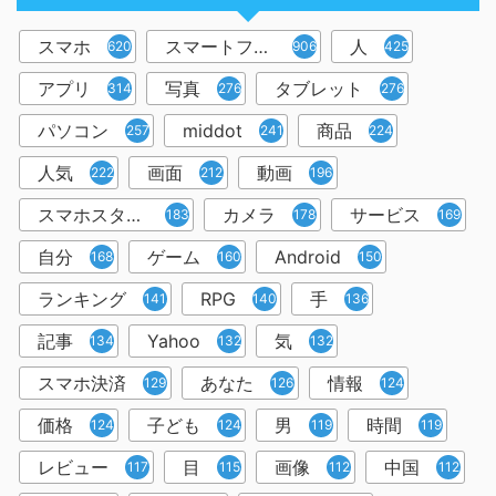
スマホ
スマートフォン
人
6202
906
425
アプリ
写真
タブレット
314
276
276
パソコン
middot
商品
257
241
224
人気
画面
動画
222
212
196
スマホスタンド
カメラ
サービス
183
178
169
自分
ゲーム
Android
168
160
150
ランキング
RPG
手
141
140
136
記事
Yahoo
気
134
132
132
スマホ決済
あなた
情報
129
126
124
価格
子ども
男
時間
124
124
119
119
レビュー
目
画像
中国
117
115
112
112