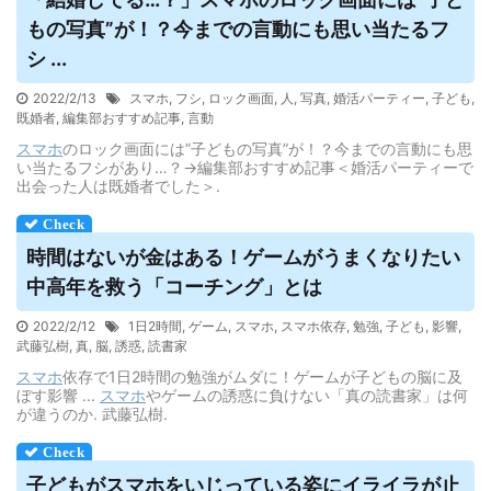
もの写真”が！？今までの言動にも思い当たるフ
シ ...
2022/2/13
スマホ
,
フシ
,
ロック画面
,
人
,
写真
,
婚活パーティー
,
子ども
,
既婚者
,
編集部おすすめ記事
,
言動
スマホ
のロック画面には”子どもの写真”が！？今までの言動にも思
い当たるフシがあり…？→編集部おすすめ記事＜婚活パーティーで
出会った人は既婚者でした＞.
時間はないが金はある！ゲームがうまくなりたい
中高年を救う「コーチング」とは
2022/2/12
1日2時間
,
ゲーム
,
スマホ
,
スマホ依存
,
勉強
,
子ども
,
影響
,
武藤弘樹
,
真
,
脳
,
誘惑
,
読書家
スマホ
依存で1日2時間の勉強がムダに！ゲームが子どもの脳に及
ぼす影響 ...
スマホ
やゲームの誘惑に負けない「真の読書家」は何
が違うのか. 武藤弘樹.
子どもが
スマホ
をいじっている姿にイライラが止