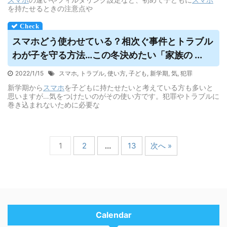
を持たせるときの注意点や
スマホ
どう使わせている？相次ぐ事件とトラブル
わが子を守る方法…この冬決めたい「家族の ...
2022/1/15
スマホ
,
トラブル
,
使い方
,
子ども
,
新学期
,
気
,
犯罪
新学期から
スマホ
を子どもに持たせたいと考えている方も多いと
思いますが…気をつけたいのがその使い方です。犯罪やトラブルに
巻き込まれないために必要な
1
2
…
13
次へ »
Calendar