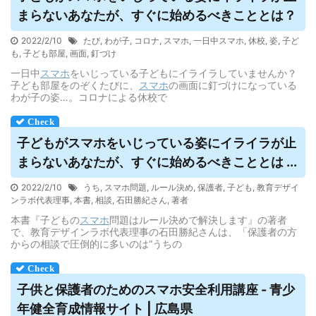
まらないあなたが、すぐに始めるべきこととは？
2022/2/10
たび
,
わが子
,
コロナ
,
スマホ
,
一日中スマホ
,
休校
,
姿
,
子ど
も
,
子ども部屋
,
画面
,
釘づけ
一日中
スマホ
をいじっている子どもにイライラしていませんか？
子ども部屋をのぞくたびに、
スマホ
の画面に釘づけになっている
わが子の姿…。コロナによる休校で
子どもが
スマホ
をいじっている姿にイライラが止
まらないあなたが、すぐに始めるべきこととは ...
2022/2/10
うち
,
スマホ問題
,
ルール決め
,
保護者
,
子ども
,
教育デザイ
ンラボ代表理事
,
本書
,
相談
,
石田勝紀さん
,
著者
本書『子どもの
スマホ
問題はルール決めで解決します』の著者
で、教育デザインラボ代表理事の石田勝紀さんは、「保護者の方
からの相談で圧倒的に多いのは“うちの
子供と保護者のための
スマホ
安全利用講座 - 青少
年健全育成情報サイト | 広島県