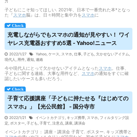
力
子どもにこそ知ってほしい. 2021年、日本で一番売れた本*となっ
た『
スマホ
脳』は、日々時間と集中力を
スマホ
に
充電しながらでも
スマホ
の通知が見やすい！ ワイ
ヤレス充電器おすすめ5選 - Yahoo!ニュース
2022/1/27
Yahoo
,
ケース
,
スマホ
,
仕事
,
子ども
,
欠かせないアイテム
,
現代人
,
用件
,
通知
,
連絡
今や現代人にとって欠かせないアイテムとなった
スマホ
。仕事、
子どもに関する連絡、大事な用件など、
スマホ
の通知をすぐに確
認したいケースも多いだろう。
子育て応援講座「子どもに持たせる『はじめての
スマホ
』」【光公民館】 - 国分寺市
2022/1/21
イベントカテゴリ
,
キッズ携帯
,
スマホ
,
フィルタリング設
定
,
ポスター
,
子ども
,
子育て
,
注意点
,
講座
,
講演会
イベントカテゴリ： 講座・講演会 子育て. ポスター. キッズ携帯と
スマホ
の違いやフィルタリング設定など、初めて子どもに
スマホ